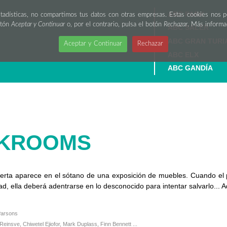
ABC PARK
stadísticas, no compartimos tus datos con otras empresas. Estas cookies nos 
otón
Aceptar y Continuar
o, por el contrario, pulsa el botón
Rechazar
. Más inform
ABC SALER
ABC GRAN TURI
Aceptar y Continuar
Rechazar
ABC ELX
ABC GANDÍA
KROOMS
erta aparece en el sótano de una exposición de muebles. Cuando el
idad, ella deberá adentrarse en lo desconocido para intentar salvarlo..
Parsons
einsve, Chiwetel Ejiofor, Mark Duplass, Finn Bennett ...