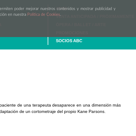
VOSE
permiten poder mejorar nuestros contenidos y mostrar publicidad y
ación en nuestra
Política de Cookies
.
VENTA ANTICIPADA / PRÓXIMAMENTE
A
ÓPERA / BALLET / ARTE
PROMOCIONES
SOCIOS ABC
 paciente de una terapeuta desaparece en una dimensión más
. Adaptación de un cortometraje del propio Kane Parsons.