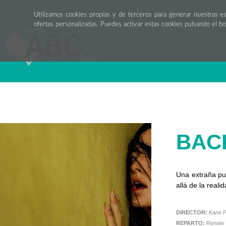
Utilizamos cookies propias y de terceros para generar nuestras e
ofertas personalizadas. Puedes activar estas cookies pulsando el b
BAC
Una extraña pu
allá de la real
DIRECTOR:
Kane 
REPARTO:
Renate R