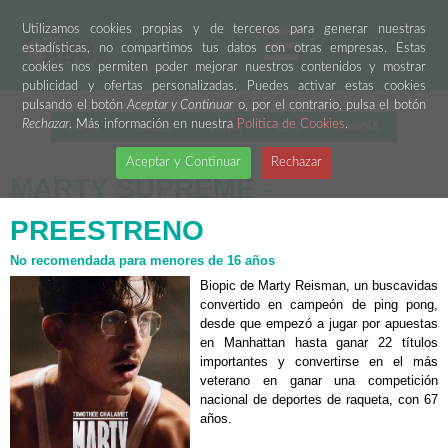
Utilizamos cookies propias y de terceros para generar nuestras
estadísticas, no compartimos tus datos con otras empresas. Estas
cookies nos permiten poder mejorar nuestros contenidos y mostrar
publicidad y ofertas personalizadas. Puedes activar estas cookies
pulsando el botón
Aceptar y Continuar
o, por el contrario, pulsa el botón
Rechazar
. Más información en nuestra
Política de Cookies
.
PARK
SALER
TURIA
ELX
GANDÍA
Aceptar y Continuar
Rechazar
MARTY SUPREME -
PREESTRENO
No recomendada para menores de 16 años
Biopic de Marty Reisman, un buscavidas
convertido en campeón de ping pong,
desde que empezó a jugar por apuestas
en Manhattan hasta ganar 22 títulos
importantes y convertirse en el más
veterano en ganar una competición
nacional de deportes de raqueta, con 67
años.