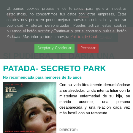
Utilizamos cookies propias y de terceros para generar nuestras
estadísticas, no compartimos tus datos con otras empresas. Estas
cookies nos permiten poder mejorar nuestros contenidos y mostrar
publicidad y ofertas personalizadas. Puedes activar estas cookies
pulsando el botón
Aceptar y Continuar
o, por el contrario, pulsa el botón
Rechazar
. Más información en nuestra
Política de Cookies
.
PARK
SALER
TURIA
ELX
GANDÍA
Aceptar y Continuar
Rechazar
SI PUDIERA, TE DARÍA UNA
PATADA- SECRETO PARK
No recomendada para menores de 16 años
Con su vida literalmente derrumbándose
a su alrededor, Linda intenta lidiar con la
misteriosa enfermedad de su hija, su
marido ausente, una persona
desaparecida y una relación cada vez
más hostil con su terapeuta.
DIRECTOR: