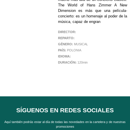
The World of Hans Zimmer A New
Dimension es más que una película-
concierto: es un homenaje al poder de la
música, capaz de engran
DIRECTOR:
REPARTO:
GÉNERO:
MUSICAL
PAÍS:
POLONIA
IDIOMA:
DURACIÓN:
120min
SÍGUENOS EN REDES SOCIALES
Aquí también podrás estar al día de todas las novedades en la cartelera y de nuestras
promociones