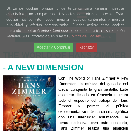
Utilizamos cookies propias y de terceros para generar nuestras
estadísticas, no compartimos tus datos con otras empresas. Estas
cookies nos permiten poder mejorar nuestros contenidos y mostrar
publicidad y ofertas personalizadas. Puedes activar estas cookies
pulsando el botón
Aceptar y Continuar
o, por el contrario, pulsa el botón
Rechazar
. Más información en nuestra
Política de Cookies
.
PARK
SALER
TURIA
ELX
GANDÍA
Aceptar y Continuar
Rechazar
THE WORLD OF HANS ZIMMER
- A NEW DIMENSION
Con The World of Hans Zimmer A New
Dimension, la música del ganador del
Óscar conquista la gran pantalla. Este
concierto filmado en Cracovia muestra
todo el espectro del trabajo de Hans
Zimmer y permite al público
experimentar su música cinematográfica
con una intensidad abrumadora. De
forma exclusiva para este concierto,
Hans Zimmer realiza una aparición